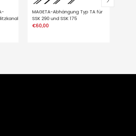
A-
MAGETA-Abhängung Typ TA für
MAGE
itzkanal
SSK 290 und SSK 175
Kompl
SSK 2
€
60,00
€
5.5