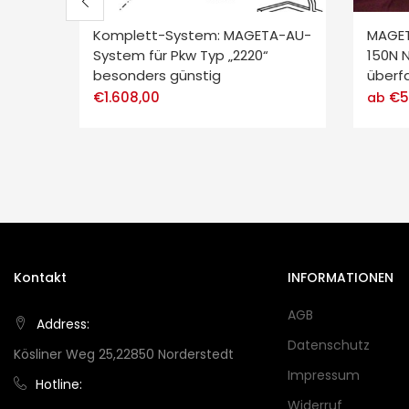
Komplett-System: MAGETA-AU-
MAGET
System für Pkw Typ „2220“
150N 
besonders günstig
überf
€
1.608,00
€
5
ab
Kontakt
INFORMATIONEN
AGB
Address:
Datenschutz
Kösliner Weg 25,22850 Norderstedt
Impressum
Hotline:
Widerruf