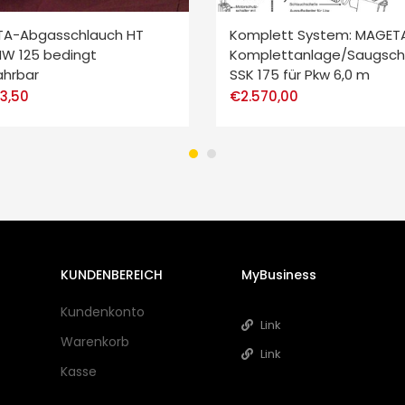
A-Abgasschlauch HT
Komplett System: MAGET
NW 125 bedingt
Komplettanlage/Saugschl
ahrbar
SSK 175 für Pkw 6,0 m
3,50
€
2.570,00
KUNDENBEREICH
MyBusiness
Kundenkonto
Link
Warenkorb
Link
Kasse