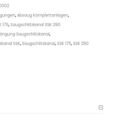
0002
gungen
,
Absaug Komplettanlagen
,
K 175
,
Saugschlitzkanal SSK 290
ängung Saugschlitzkanal
,
zkanal SSK
,
Saugschlitzkanal
,
SSK 175
,
SSK 290