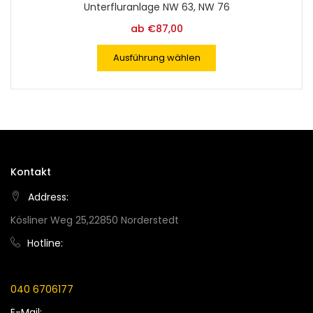
Unterfluranlage NW 63, NW 76
ab
€
87,00
Ausführung wählen
Kontakt
Address:
Kösliner Weg 25,22850 Norderstedt
Hotline:
040 6706177
E-Mail: