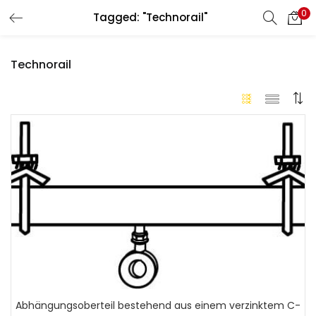
0
Tagged: "Technorail"
LOGIN
REGISTER
Technorail
Enter your username and password to login.
Remember me
Login
Lost password?
Abhängungsoberteil bestehend aus einem verzinktem C-