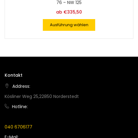
76 – NW 125
ab
€
335,50
Ausführung wählen
Kontakt
Address:
Kösliner Weg 25,22850 Norderstedt
Hotline:
040 6706177
E-Mail: