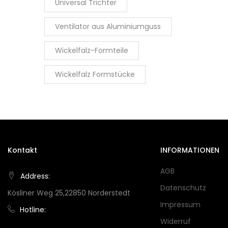
Universal Trichter
Ventilator aus Aluminiumguss
Wickelfalz-Formteile
Wickelfalz Formstücke
Kontakt
INFORMATIONEN
AGB
Address:
Datenschutz
Kösliner Weg 25,22850 Norderstedt
Impressum
Hotline:
Widerruf