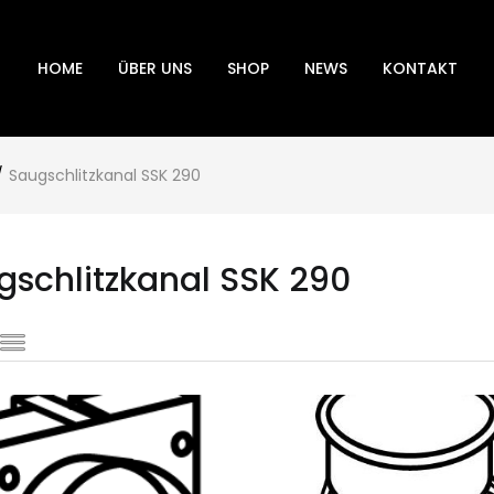
HOME
ÜBER UNS
SHOP
NEWS
KONTAKT
Saugschlitzkanal SSK 290
gschlitzkanal SSK 290
ETA-Absperrklappe
hanisch für federbetätigte
lauchaufroller