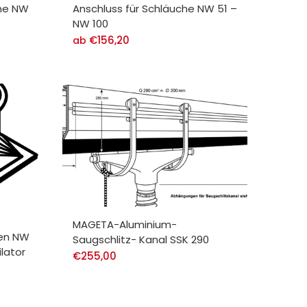
che NW
Anschluss für Schläuche NW 51 –
NW 100
€
156,20
ab
MAGETA-Aluminium-
en NW
Saugschlitz- Kanal SSK 290
ilator
€
255,00