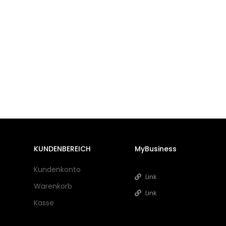
KUNDENBEREICH
MyBusiness
Kundenkonto
Link
Warenkorb
Link
Kasse