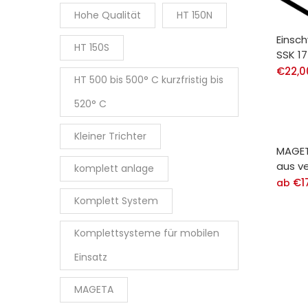
Hohe Qualität
HT 150N
Einsc
HT 150S
SSK 1
€
22,0
HT 500 bis 500° C kurzfristig bis
520° C
Kleiner Trichter
MAGET
aus v
komplett anlage
€
1
ab
Komplett System
Komplettsysteme für mobilen
Einsatz
MAGETA