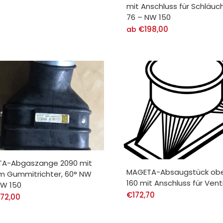
mit Anschluss für Schläu
76 – NW 150
€
198,00
ab
A-Abgaszange 2090 mit
MAGETA-Absaugstück ob
m Gummitrichter, 60° NW
160 mit Anschluss für Vent
NW 150
€
172,70
72,00