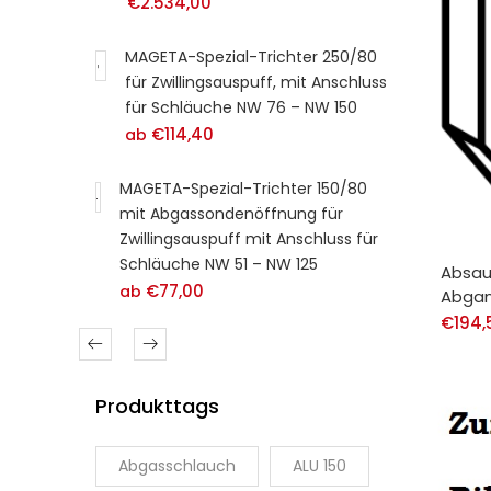
€
2.534,00
€
1
MAGETA-Spezial-Trichter 250/80
MAGET
für Zwillingsauspuff, mit Anschluss
4-Kan
für Schläuche NW 76 – NW 150
Indus
€
114,40
€
850
ab
MAGETA-Spezial-Trichter 150/80
MAGET
mit Abgassondenöffnung für
€
365
Zwillingsauspuff mit Anschluss für
Schläuche NW 51 – NW 125
Absaug
€
77,00
ab
Abgan
€
194,
Produkttags
Abgasschlauch
ALU 150