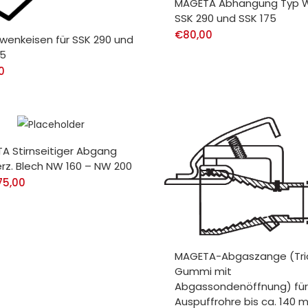
MAGETA Abhängung Typ W
SSK 290 und SSK 175
€
80,00
hwenkeisen für SSK 290 und
75
0
A Stirnseitiger Abgang
erz. Blech NW 160 – NW 200
75,00
MAGETA-Abgaszange (Tri
Gummi mit
Abgassondenöffnung) für
Auspuffrohre bis ca. 140 