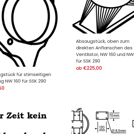
80,00
A-Funkfernbedienung PN-
al
triefunkfernsteuerung
,00
Absaugstück, oben zum
direkten Anflanschen des
A-Absperrklappe elektrisch.
Ventilator, NW 160 und NW
,00
für SSK 290
€
225,00
ab
stück für stirnseitigen
g NW 160 für SSK 290
50