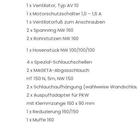
1 x Ventilator, Typ AV 10
1 x Motorschutzschalter 1,0 – 1,6 A
1 x Ventilatorfuß zum Anschrauben
2 x Spannring NW 160
2 x Rohrstutzen NW 160
1 x Hosenstück NW 100/100/100
4 x Spezial-Schlauchschellen
2 x MAGETA-Abgasschlauch
HT 150 N, 5m, NW 150
2 x Schlauchaufhängung (wahlweise Wandschlau
2 x Auspuffadapter für PKW
mit Klemmzange 160 x 90 mm
1 x Reduzierung 160/150
1 x Muffe 160