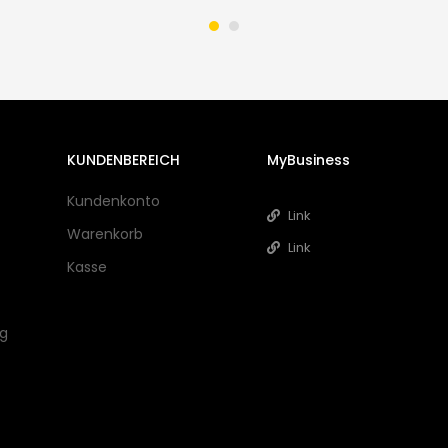
KUNDENBEREICH
MyBusiness
Kundenkonto
Link
Warenkorb
Link
Kasse
ng