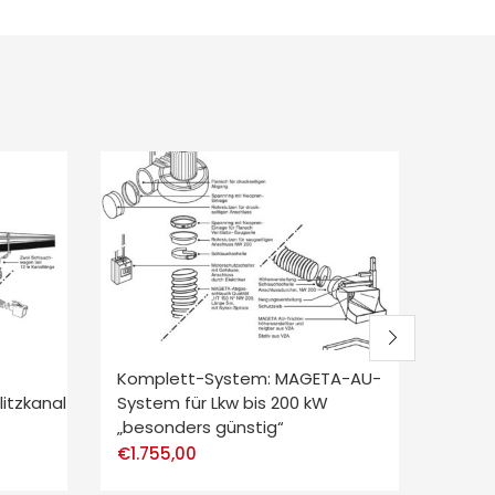
Komplett-System: MAGETA-AU-
MAGE
itzkanal
System für Lkw bis 200 kW
Kompl
„besonders günstig“
SSK 2
€
1.755,00
€
3.21