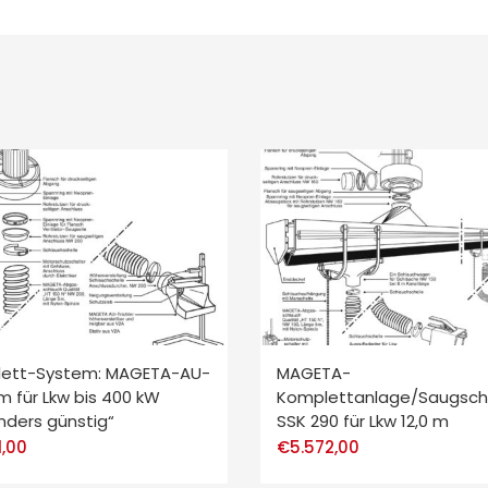
ett-System: MAGETA-AU-
MAGETA-
m für Lkw bis 400 kW
Komplettanlage/Saugschl
nders günstig“
SSK 290 für Lkw 12,0 m
1,00
€
5.572,00