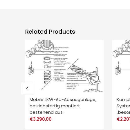
Related Products
Mobile LKW-AU-Absauganlage,
Kompl
betriebsfertig montiert
Syste
bestehend aus:
„beso
€
3.290,00
€
2.20