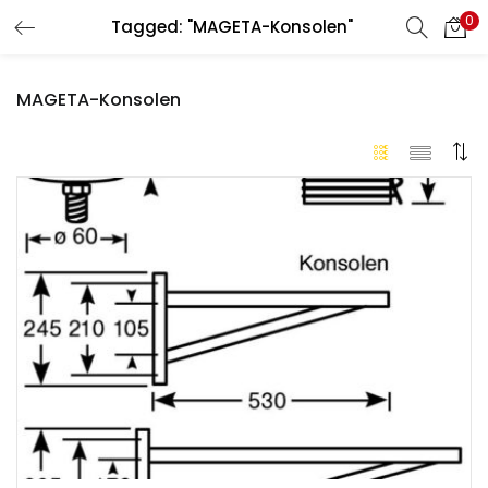
0
Tagged: "MAGETA-Konsolen"
LOGIN
REGISTER
MAGETA-Konsolen
Enter your username and password to login.
Remember me
Login
Lost password?