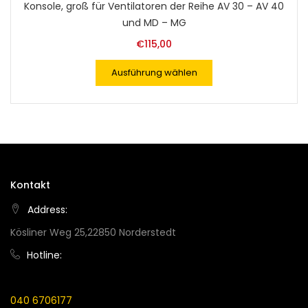
Konsole, groß für Ventilatoren der Reihe AV 30 – AV 40
und MD – MG
€
115,00
Ausführung wählen
Kontakt
Address:
Kösliner Weg 25,22850 Norderstedt
Hotline:
040 6706177