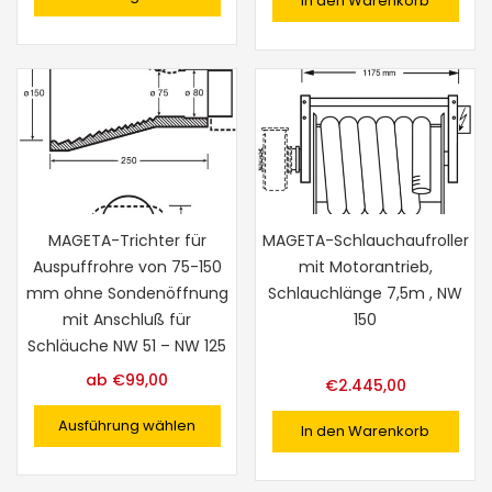
In den Warenkorb
MAGETA-Trichter für
MAGETA-Schlauchaufroller
Auspuffrohre von 75-150
mit Motorantrieb,
mm ohne Sondenöffnung
Schlauchlänge 7,5m , NW
mit Anschluß für
150
Schläuche NW 51 – NW 125
ab
€
99,00
€
2.445,00
Ausführung wählen
In den Warenkorb