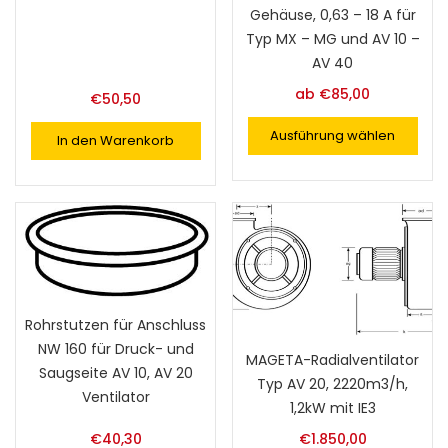
Gehäuse, 0,63 – 18 A für
Typ MX – MG und AV 10 –
AV 40
ab
€
85,00
€
50,50
Ausführung wählen
In den Warenkorb
Rohrstutzen für Anschluss
NW 160 für Druck- und
MAGETA-Radialventilator
Saugseite AV 10, AV 20
Typ AV 20, 2220m3/h,
Ventilator
1,2kW mit IE3
€
40,30
€
1.850,00