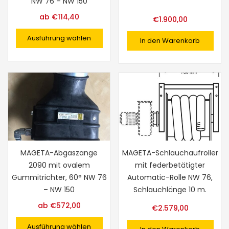
NW 76 – NW 150
ab
€
114,40
€
1.900,00
Ausführung wählen
In den Warenkorb
MAGETA-Abgaszange
MAGETA-Schlauchaufroller
2090 mit ovalem
mit federbetätigter
Gummitrichter, 60° NW 76
Automatic-Rolle NW 76,
– NW 150
Schlauchlänge 10 m.
ab
€
572,00
€
2.579,00
Ausführung wählen