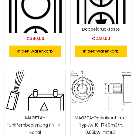
MAGETA-Hängeampel für
MAGETA-Hängeampel für
Schlauchaufroller mit
Schlauchaufroller mit
Motorantrieb,
Motorantrieb,
Mehrfachdrucktaster
Doppeldrucktaste
€
390,00
€
240,00
In den Warenkorb
In den Warenkorb
MAGETA-
MAGETA-Radialventilator
Funkfernbedienung PN- 4-
Typ AV 10, 1740m3/h,
Kanal
0,85kW mit IE3.