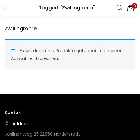
0
Tagged: "Zwillingrohre"
LOGIN
REGISTER
Zwillingrohre
Enter your username and password to login.
Es wurden keine Produkte gefunden, die deiner
Auswahl entsprechen.
Remember me
Login
Lost password?
Kontakt
Address:
Kösliner Weg 25,22850 Norderstedt