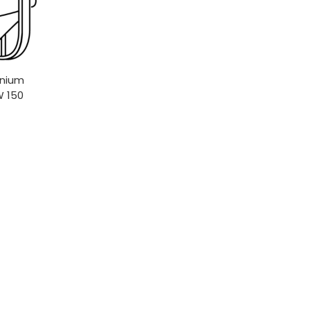
inium
W 150