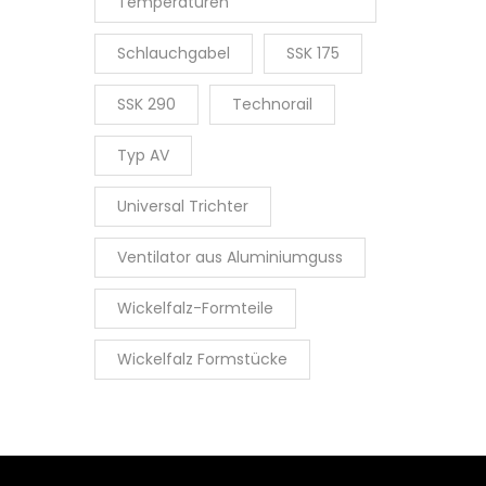
Temperaturen
Schlauchgabel
SSK 175
SSK 290
Technorail
Typ AV
Universal Trichter
Ventilator aus Aluminiumguss
Wickelfalz-Formteile
Wickelfalz Formstücke