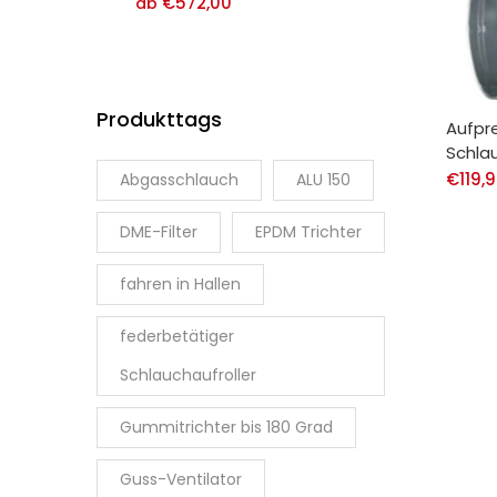
€
572,00
ab
Produkttags
Aufpre
Schla
€
119,
Abgasschlauch
ALU 150
DME-Filter
EPDM Trichter
fahren in Hallen
federbetätiger
Schlauchaufroller
Gummitrichter bis 180 Grad
Guss-Ventilator