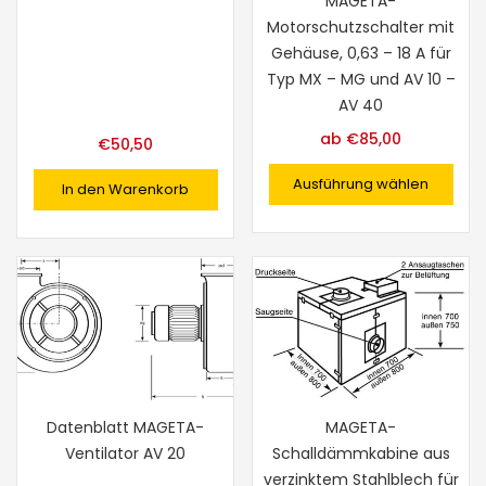
MAGETA-
Motorschutzschalter mit
Gehäuse, 0,63 – 18 A für
Typ MX – MG und AV 10 –
AV 40
ab
€
85,00
€
50,50
Ausführung wählen
In den Warenkorb
Datenblatt MAGETA-
MAGETA-
Ventilator AV 20
Schalldämmkabine aus
verzinktem Stahlblech für