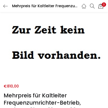
0
Mehrpreis für Kaltleiter Frequenzumrichter-Betrieb, geeignet für AV 10 – AV 30
LOGIN
REGISTER
Enter your username and password to login.
Remember me
Login
Lost password?
€
810,00
Mehrpreis für Kaltleiter
Frequenzumrichter-Betrieb,